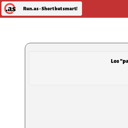
Run.as - Short but smart!
Los "p