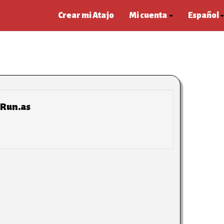
Crear mi Atajo
Mi cuenta
Español
 Run.as