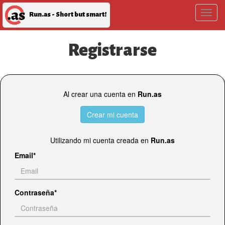
T
Run.as - Short but smart!
o
g
g
Registrarse
l
e
n
a
Al crear una cuenta en
Run.as
v
i
g
Crear mi cuenta
a
t
Utilizando mi cuenta creada en
Run.as
i
o
Email
n
Contraseña